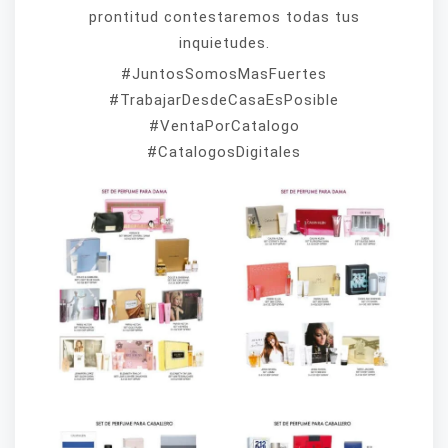
prontitud contestaremos todas tus
inquietudes.
#JuntosSomosMasFuertes
#TrabajarDesdeCasaEsPosible
#VentaPorCatalogo
#CatalogosDigitales