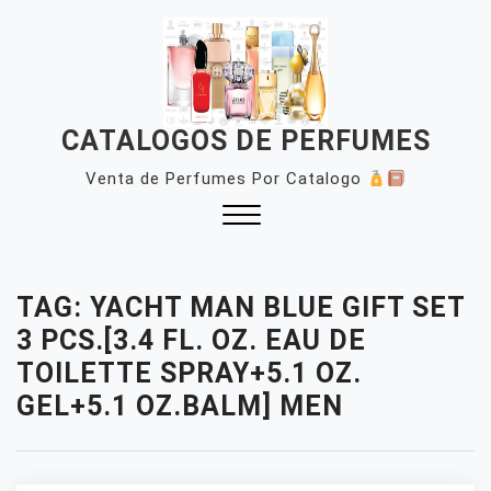
Skip
to
content
CATALOGOS DE PERFUMES
Venta de Perfumes Por Catalogo
Close
Menu
TAG:
YACHT MAN BLUE GIFT SET
3 PCS.[3.4 FL. OZ. EAU DE
TOILETTE SPRAY+5.1 OZ.
GEL+5.1 OZ.BALM] MEN