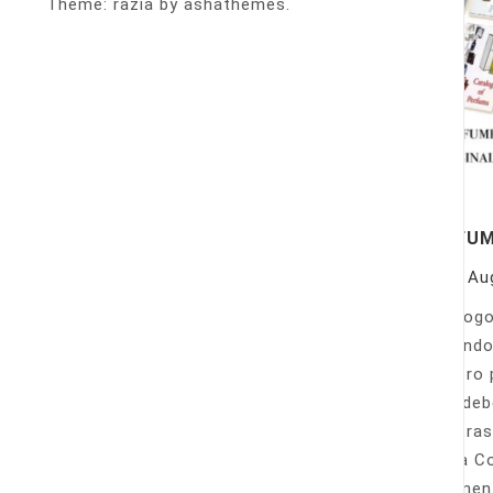
Theme: razia by ashathemes.
PERFU
On
Au
Catálogo
llamando
nuestro 
Sólo deb
nuestras
Venta Co
fácilmen