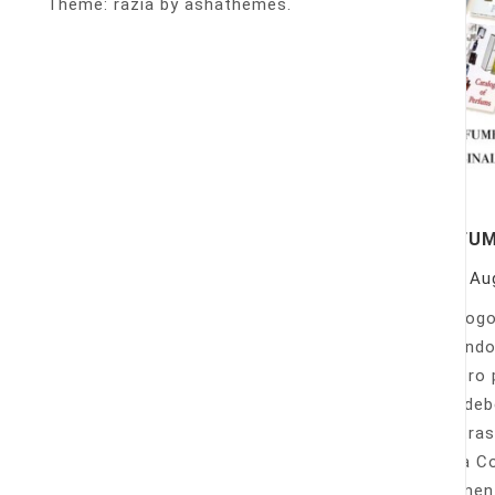
Theme: razia by ashathemes.
PERFU
On
Au
Catálogo
llamando
nuestro 
Sólo deb
nuestras
Venta Co
fácilmen