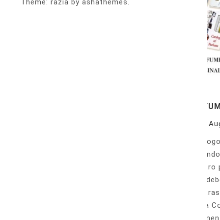
Theme: razia by ashathemes.
PERFU
On
Au
Catálogo
llamando
nuestro 
Sólo deb
nuestras
Venta Co
fácilmen