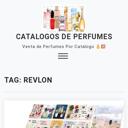
Skip
to
content
CATALOGOS DE PERFUMES
Venta de Perfumes Por Catalogo
Close
Menu
TAG:
REVLON