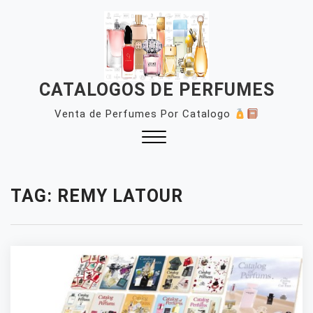
Skip
to
content
CATALOGOS DE PERFUMES
Venta de Perfumes Por Catalogo
Close
Menu
TAG:
REMY LATOUR