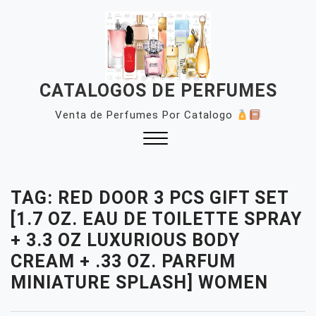
Skip
to
content
CATALOGOS DE PERFUMES
Venta de Perfumes Por Catalogo
Close
Menu
TAG:
RED DOOR 3 PCS GIFT SET
[1.7 OZ. EAU DE TOILETTE SPRAY
+ 3.3 OZ LUXURIOUS BODY
CREAM + .33 OZ. PARFUM
MINIATURE SPLASH] WOMEN