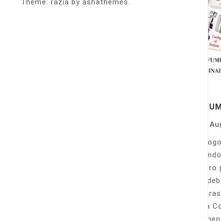
Theme: razia by ashathemes.
PERFU
On
Au
Catálogo
llamando
nuestro 
Sólo deb
nuestras
Venta Co
fácilmen