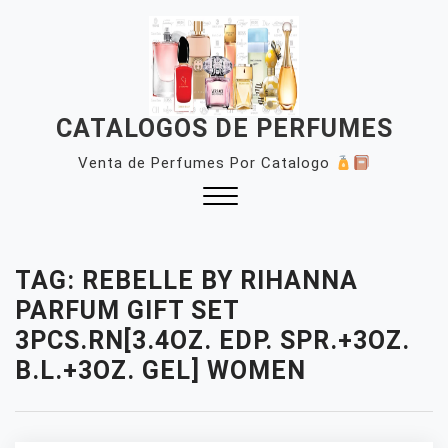
Skip
to
content
CATALOGOS DE PERFUMES
Venta de Perfumes Por Catalogo
Close
Menu
TAG:
REBELLE BY RIHANNA
PARFUM GIFT SET
3PCS.RN[3.4OZ. EDP. SPR.+3OZ.
B.L.+3OZ. GEL] WOMEN