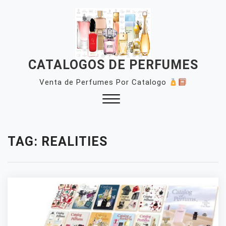
Skip
to
content
CATALOGOS DE PERFUMES
Venta de Perfumes Por Catalogo
Close
Menu
TAG:
REALITIES