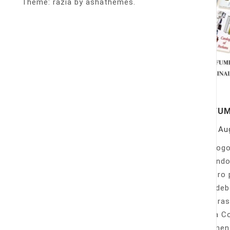
Theme: razia by ashathemes.
PERFU
On
Au
Catálogo
llamando
nuestro 
Sólo deb
nuestras
Venta Co
fácilmen