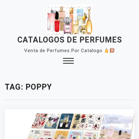
Skip
to
content
CATALOGOS DE PERFUMES
Venta de Perfumes Por Catalogo
Close
Menu
TAG:
POPPY