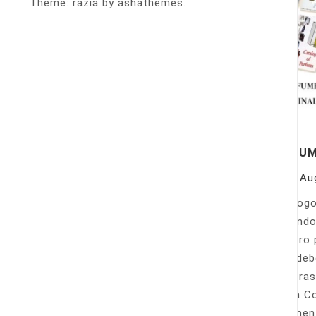
Theme: razia by ashathemes.
PERFU
On
Au
Catálogo
llamando
nuestro 
Sólo deb
nuestras
Venta Co
fácilmen