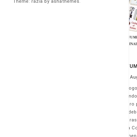
Theme: razia by ashathemes.
PERFU
On
Au
Catálogo
llamando
nuestro 
Sólo deb
nuestras
Venta Co
fácilmen