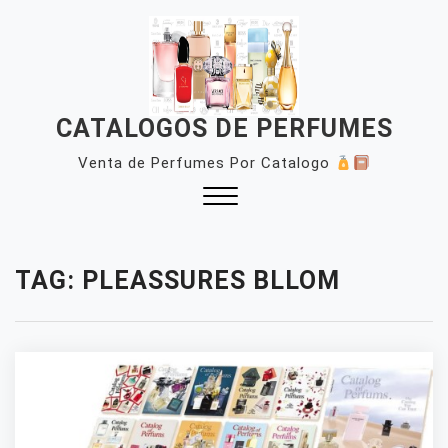
Skip
to
content
CATALOGOS DE PERFUMES
Venta de Perfumes Por Catalogo
Close
Menu
TAG:
PLEASSURES BLLOM