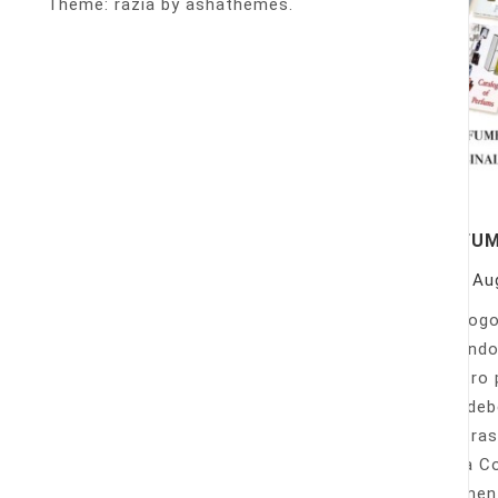
Theme: razia by ashathemes.
PERFU
On
Au
Catálogo
llamando
nuestro 
Sólo deb
nuestras
Venta Co
fácilmen