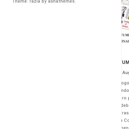
Theme: razia by ashathemes.
PERFU
On
Au
Catálogo
llamando
nuestro 
Sólo deb
nuestras
Venta Co
fácilmen