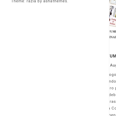
Theme: razia by ashathemes.
PERFU
On
Au
Catálogo
llamando
nuestro 
Sólo deb
nuestras
Venta Co
fácilmen