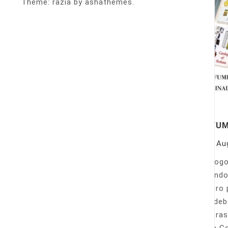
Theme: razia by ashathemes.
PERFU
On
Au
Catálogo
llamando
nuestro 
Sólo deb
nuestras
Venta Co