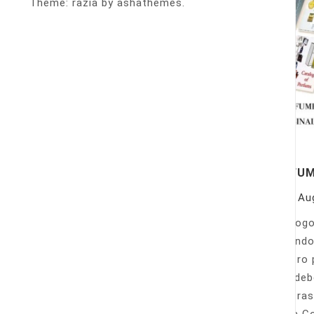
Theme: razia by ashathemes.
PERFU
On
Au
Catálogo
llamando
nuestro 
Sólo deb
nuestras
Venta Co