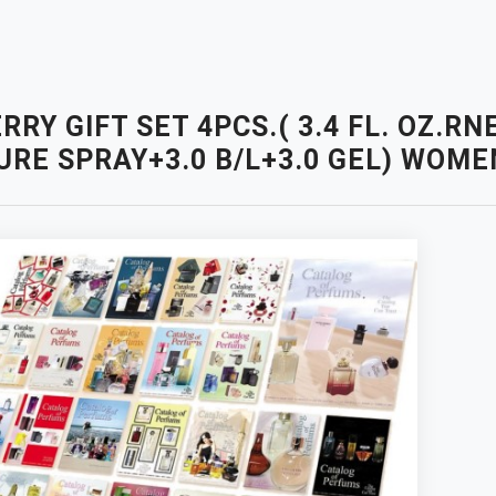
RRY GIFT SET 4PCS.( 3.4 FL. OZ.R
URE SPRAY+3.0 B/L+3.0 GEL) WOME