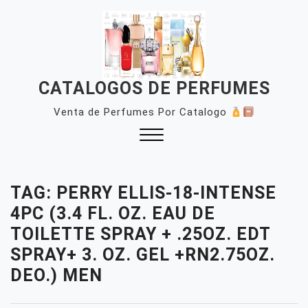
Skip
to
content
CATALOGOS DE PERFUMES
Venta de Perfumes Por Catalogo
Close
Menu
TAG:
PERRY ELLIS-18-INTENSE
4PC (3.4 FL. OZ. EAU DE
TOILETTE SPRAY + .25OZ. EDT
SPRAY+ 3. OZ. GEL +RN2.75OZ.
DEO.) MEN