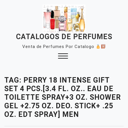
Skip
to
content
CATALOGOS DE PERFUMES
Venta de Perfumes Por Catalogo
Close
Menu
TAG:
PERRY 18 INTENSE GIFT
SET 4 PCS.[3.4 FL. OZ.. EAU DE
TOILETTE SPRAY+3 OZ. SHOWER
GEL +2.75 OZ. DEO. STICK+ .25
OZ. EDT SPRAY] MEN