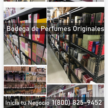
PERFUMES POR CATALOGO | 1(800) 825-
9452PERFUMES POR CATALOGO | 1(800)
825-9452PERFUMES POR CATALOGO |
1(800) 825-9452PERFUMES POR
CATALOGO | 1(800) 825-9452
On
March 30, 2021
By
admin
Todos nuestros perfumes y fragancias son
originales. Puedes iniciar hoy tu propio negocio
de “Venta de perfumes por catálogo 2021″ y
comienza a ganar dinero desde casa. Las
Mejores empresas y catálogos para venta de
fragancias que ofrecen los mejores productos
para vender en Estados Unidos: para hombre,
mujer, fragancias originales, perfumes
originales, Eau de.