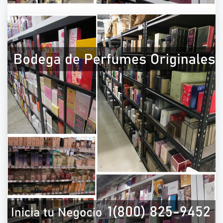
PERFUMES POR CATALOGO | 1(800) 825-
9452PERFUMES POR CATALOGO | 1(800)
825-9452PERFUMES POR CATALOGO |
1(800) 825-9452PERFUMES POR
CATALOGO | 1(800) 825-9452
On
March 30, 2021
By
admin
Todos nuestros perfumes y fragancias son
originales. Puedes iniciar hoy tu propio negocio
de “Venta de perfumes por catálogo 2021″ y
comienza a ganar dinero desde casa. Las
Mejores empresas y catálogos para venta de
fragancias que ofrecen los mejores productos
para vender en Estados Unidos: para hombre,
mujer, fragancias originales, perfumes
originales, Eau de.