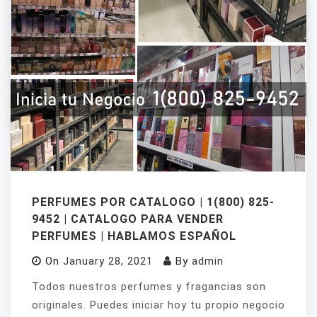
comienza a ganar dinero desde casa. Las
Mejores empresas y catálogos para venta de
fragancias que ofrecen los mejores productos
para vender en Estados Unidos: para hombre,
mujer, fragancias originales, perfumes
originales, Eau de.
PERFUMES POR CATALOGO | 1(800) 825-
9452 | CATALOGO PARA VENDER
PERFUMES | HABLAMOS ESPAÑOL
On
January 28, 2021
By
admin
Todos nuestros perfumes y fragancias son
originales. Puedes iniciar hoy tu propio negocio