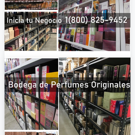
PERFUMES POR CATALOGO | 1(800) 825-
9452PERFUMES POR CATALOGO | 1(800)
825-9452PERFUMES POR CATALOGO |
1(800) 825-9452PERFUMES POR
CATALOGO | 1(800) 825-9452
On
March 30, 2021
By
admin
Todos nuestros perfumes y fragancias son
originales. Puedes iniciar hoy tu propio negocio
de “Venta de perfumes por catálogo 2021″ y