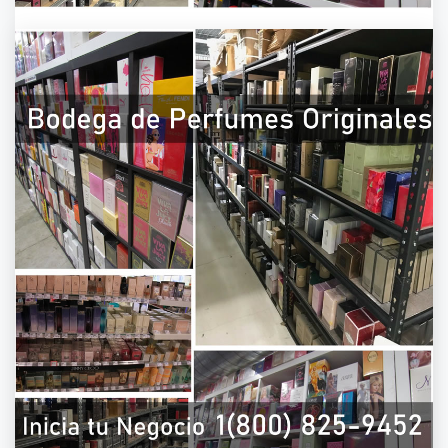
PERFUMES POR CATALOGO | 1(800) 825-
9452PERFUMES POR CATALOGO | 1(800)
825-9452PERFUMES POR CATALOGO |
1(800) 825-9452PERFUMES POR
CATALOGO | 1(800) 825-9452
On
March 30, 2021
By
admin
Todos nuestros perfumes y fragancias son
originales. Puedes iniciar hoy tu propio negocio
de “Venta de perfumes por catálogo 2021″ y
comienza a ganar dinero desde casa. Las
Mejores empresas y catálogos para venta de
fragancias que ofrecen los mejores productos
para vender en Estados Unidos: para hombre,
mujer, fragancias originales, perfumes
originales, Eau de.