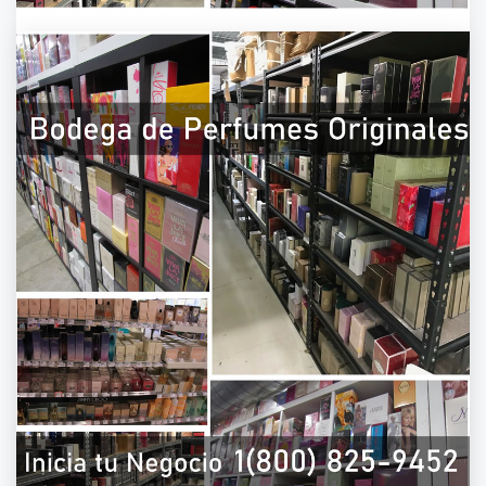
PERFUMES POR CATALOGO | 1(800) 825-
9452PERFUMES POR CATALOGO | 1(800)
825-9452PERFUMES POR CATALOGO |
1(800) 825-9452PERFUMES POR
CATALOGO | 1(800) 825-9452
On
March 30, 2021
By
admin
Todos nuestros perfumes y fragancias son
originales. Puedes iniciar hoy tu propio negocio
de “Venta de perfumes por catálogo 2021″ y
comienza a ganar dinero desde casa. Las
Mejores empresas y catálogos para venta de
fragancias que ofrecen los mejores productos
para vender en Estados Unidos: para hombre,
mujer, fragancias originales, perfumes
originales, Eau de.