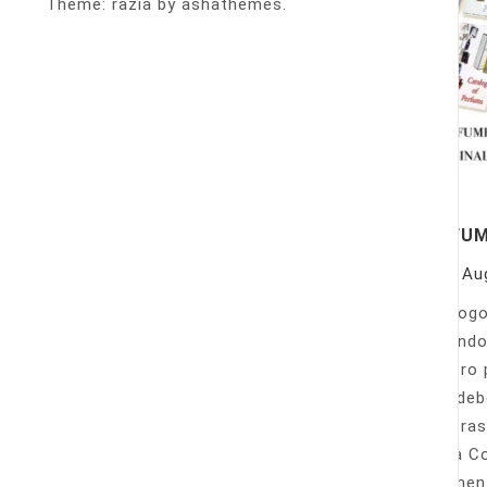
Theme: razia by ashathemes.
PERFU
On
Au
Catálogo
llamando
nuestro 
Sólo deb
nuestras
Venta Co
fácilmen