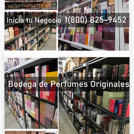
PERFUMES POR CATALOGO | 1(800) 825-
9452PERFUMES POR CATALOGO | 1(800)
825-9452PERFUMES POR CATALOGO |
1(800) 825-9452PERFUMES POR
CATALOGO | 1(800) 825-9452
On
March 30, 2021
By
admin
Todos nuestros perfumes y fragancias son
originales. Puedes iniciar hoy tu propio negocio
de “Venta de perfumes por catálogo 2021″ y