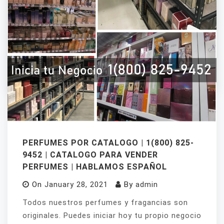
comienza a ganar dinero desde casa. Las
Mejores empresas y catálogos para venta de
fragancias que ofrecen los mejores productos
para vender en Estados Unidos: para hombre,
mujer, fragancias originales, perfumes
originales, Eau de.
PERFUMES POR CATALOGO | 1(800) 825-
9452 | CATALOGO PARA VENDER
PERFUMES | HABLAMOS ESPAÑOL
On
January 28, 2021
By
admin
Todos nuestros perfumes y fragancias son
originales. Puedes iniciar hoy tu propio negocio