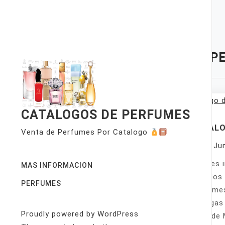
Skip
to
content
TAG:
P
CATALOGOS DE PERFUMES
CATALO
Venta de Perfumes Por Catalogo
On
Ju
Quieres 
MAS INFORMACION
Estados 
PERFUMES
perfumes
bodegas 
Proudly powered by WordPress
y desde 