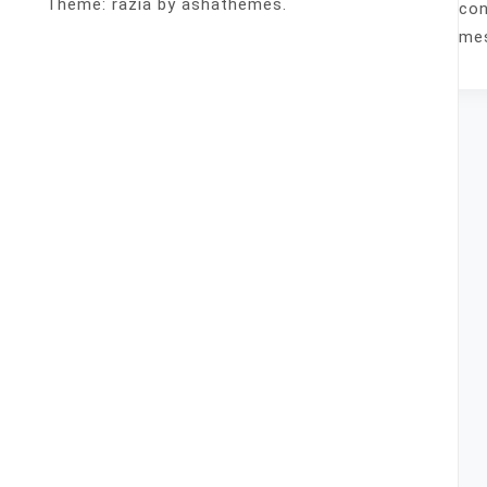
Theme: razia by ashathemes.
casa con
perfumes