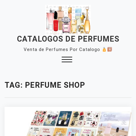
Skip
to
content
CATALOGOS DE PERFUMES
Venta de Perfumes Por Catalogo
Close
Menu
TAG:
PERFUME SHOP