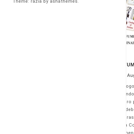
Theme: razia by ashathemes.
PERFU
On
Au
Catálogo
llamando
nuestro 
Sólo deb
nuestras
Venta Co
fácilmen