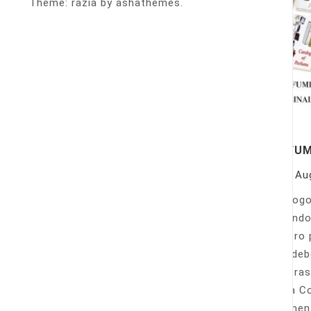
Theme: razia by ashathemes.
PERFU
On
Au
Catálogo
llamando
nuestro 
Sólo deb
nuestras
Venta Co
fácilmen