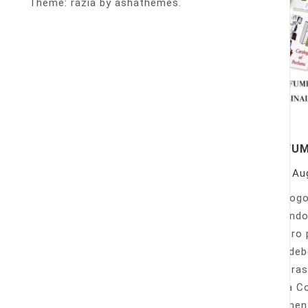
Theme: razia by ashathemes.
PERFU
On
Au
Catálogo
llamando
nuestro 
Sólo deb
nuestras
Venta Co
fácilmen