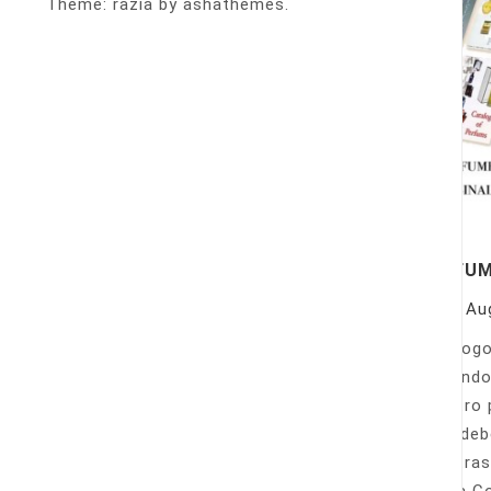
Theme: razia by ashathemes.
PERFU
On
Au
Catálogo
llamando
nuestro 
Sólo deb
nuestras
Venta Co