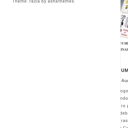
Theme: razia by ashathemes.
PERFU
On
Au
Catálogo
llamando
nuestro 
Sólo deb
nuestras
Venta Co