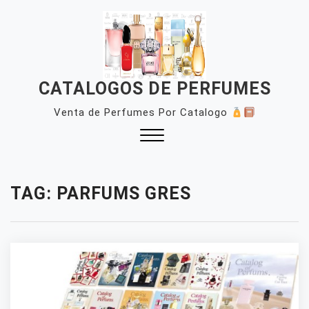
Skip
to
content
CATALOGOS DE PERFUMES
Venta de Perfumes Por Catalogo
Close
Menu
TAG:
PARFUMS GRES