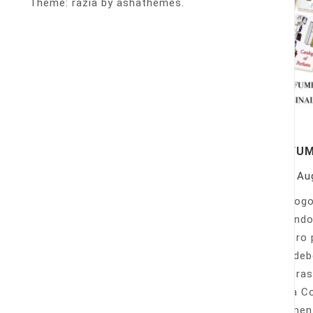
Theme: razia by ashathemes.
PERFU
On
Au
Catálogo
llamando
nuestro 
Sólo deb
nuestras
Venta Co
fácilmen