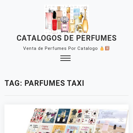
Skip
to
content
CATALOGOS DE PERFUMES
Venta de Perfumes Por Catalogo
Close
Menu
TAG:
PARFUMES TAXI