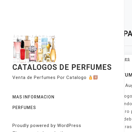
Skip
to
content
TAG:
PA
CATALOGOS DE PERFUMES
PERFU
Venta de Perfumes Por Catalogo
On
Au
Catálogo
MAS INFORMACION
llamando
PERFUMES
nuestro 
Sólo deb
Proudly powered by WordPress
nuestras