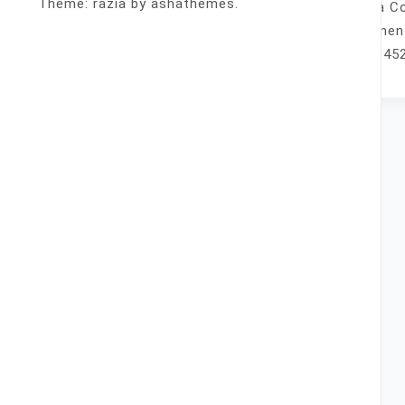
Theme: razia by ashathemes.
Venta Co
fácilmen
825-9452