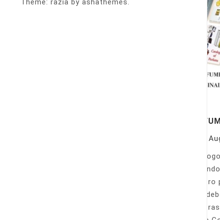
Theme: razia by ashathemes.
PERFU
On
Au
Catálogo
llamando
nuestro 
Sólo deb
nuestras
Venta Co