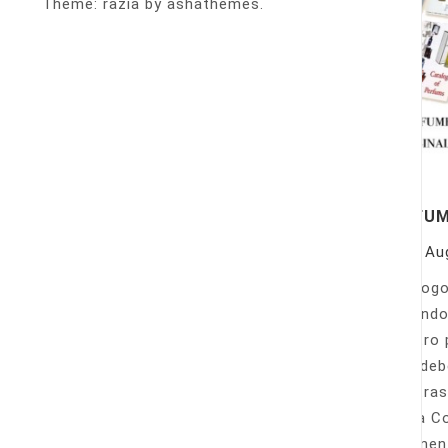
Theme: razia by ashathemes.
PERFU
On
Au
Catálogo
llamando
nuestro 
Sólo deb
nuestras
Venta Co
fácilmen