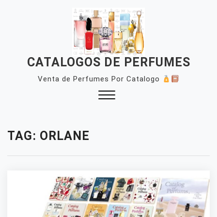
Skip
to
content
CATALOGOS DE PERFUMES
Venta de Perfumes Por Catalogo
Close
Menu
TAG:
ORLANE