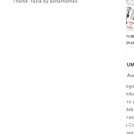
Theme: razia by ashathemes.
PERFU
On
Au
Catálogo
llamando
nuestro 
Sólo deb
nuestras
Venta Co
fácilmen