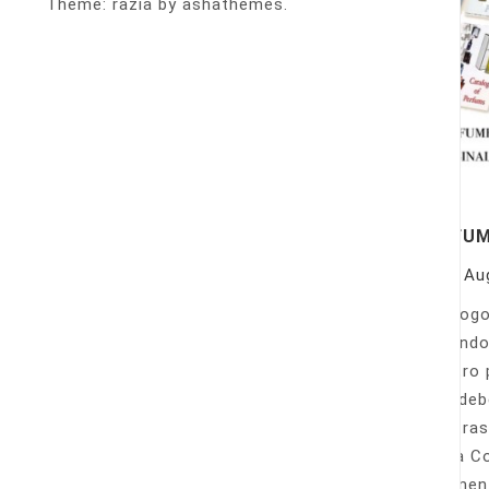
Theme: razia by ashathemes.
PERFU
On
Au
Catálogo
llamando
nuestro 
Sólo deb
nuestras
Venta Co
fácilmen