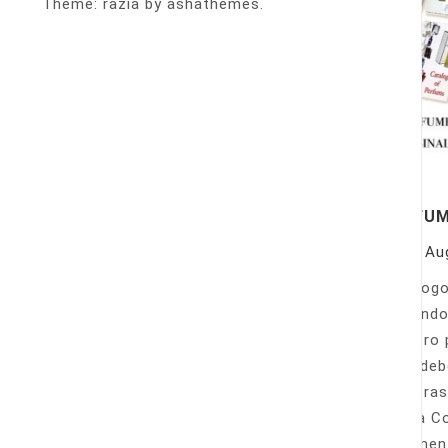
Theme: razia by ashathemes.
PERFU
On
Au
Catálogo
llamando
nuestro 
Sólo deb
nuestras
Venta Co
fácilmen