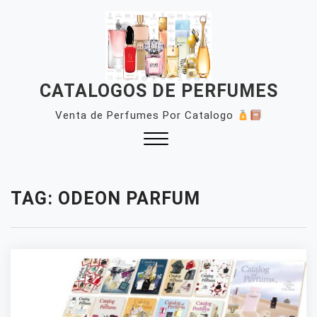
Skip
to
content
CATALOGOS DE PERFUMES
Venta de Perfumes Por Catalogo
Close
Menu
TAG:
ODEON PARFUM