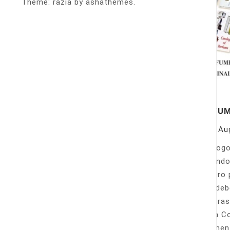
Theme: razia by ashathemes.
PERFU
On
Au
Catálogo
llamando
nuestro 
Sólo deb
nuestras
Venta Co
fácilmen