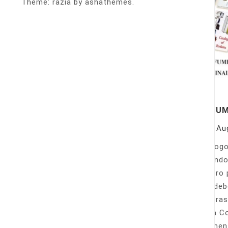
Theme: razia by ashathemes.
PERFU
On
Au
Catálogo
llamando
nuestro 
Sólo deb
nuestras
Venta Co
fácilmen